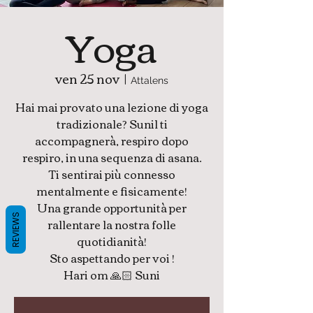
Yoga
ven 25 nov
  |  
Attalens
Hai mai provato una lezione di yoga
tradizionale? Sunil ti
accompagnerà, respiro dopo
respiro, in una sequenza di asana.
Ti sentirai più connesso
mentalmente e fisicamente!
Una grande opportunità per
REVIEWS
rallentare la nostra folle
quotidianità!
Sto aspettando per voi !
Hari om 🙏🏻 Suni