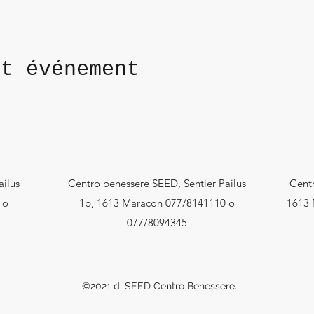
et événement
ailus
Centro benessere SEED, Sentier Pailus
Centr
 o
1b, 1613 Maracon 077/8141110 o
1613 
077/8094345
©2021 di SEED Centro Benessere.