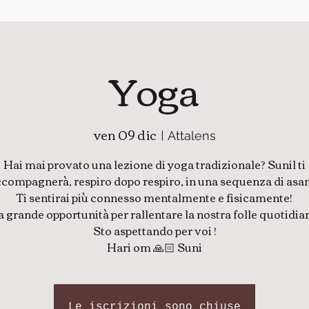
Yoga
ven 09 dic
  |  
Attalens
Hai mai provato una lezione di yoga tradizionale? Sunil ti
compagnerà, respiro dopo respiro, in una sequenza di asa
Ti sentirai più connesso mentalmente e fisicamente!
 grande opportunità per rallentare la nostra folle quotidian
Sto aspettando per voi !
Hari om 🙏🏻 Suni
Le iscrizioni sono chiuse