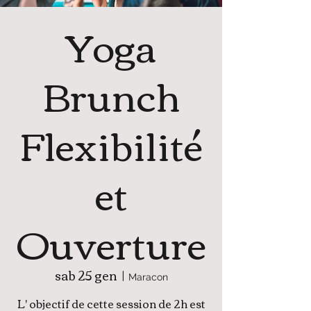
Yoga
Brunch
Flexibilité
et
Ouverture
sab 25 gen
  |  
Maracon
L' objectif de cette session de 2h est