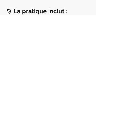
🌀 
La pratique inclut :
 – Yoga doux et régulateur
En lire plus >
Partager cet événement
Contactez nous