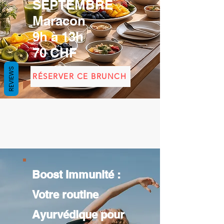
SEPTEMBRE
Maracon
9h à 13h
70 CHF
REVIEWS
RÉSERVER CE BRUNCH
Boost Immunité :
Votre routine
Ayurvédique pour