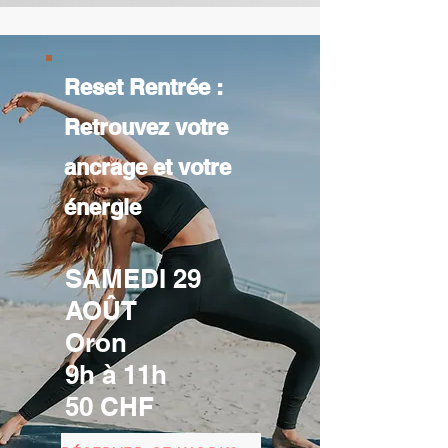
Reset Rentrée :
Retrouvez votre
ancrage et votre
énergie
SAMEDI 29
AOÛT
Oron
9h à 11h
50 CHF