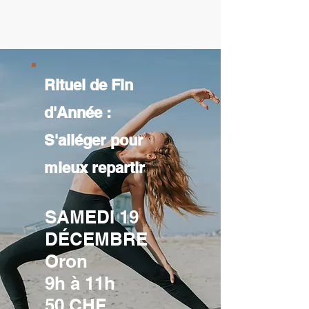
Rituel de Fin
d'Année :
S'alléger pour
mieux repartir
SAMEDI 19
DÉCEMBRE
Oron
9h à 11h
50 CHF