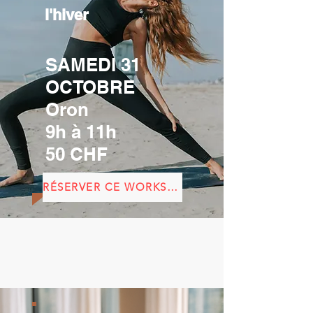
l'hiver
SAMEDI 31
OCTOBRE
Oron
9h à 11h
50 CHF
RÉSERVER CE WORKSHOP