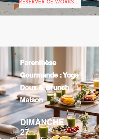
RÉSERVER CE WORKSHOP
Parenthèse
Gourmande : Yoga
Doux & Brunch
Maison
DIMANCHE
27