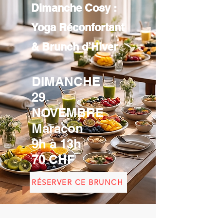
Dimanche Cosy :
Yoga Réconfortant
& Brunch d’Hiver
DIMANCHE
29
NOVEMBRE
Maracon
9h à 13h
70 CHF
RÉSERVER CE BRUNCH