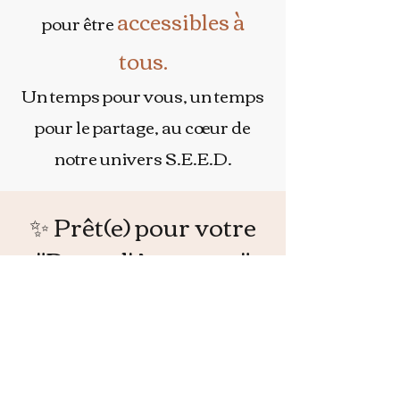
accessibles à
pour être
tous.
Un temps pour vous, un temps
pour le partage, au cœur de
notre univers S.E.E.D.
✨ Prêt(e) pour votre
"Reset d'Automne"
L'automne arrive à grands pas, et c'est
le moment idéal pour s'offrir une
pause profonde avant l'hiver. Nous
avons imaginé une journée unique,
une immersion totale pour harmoniser