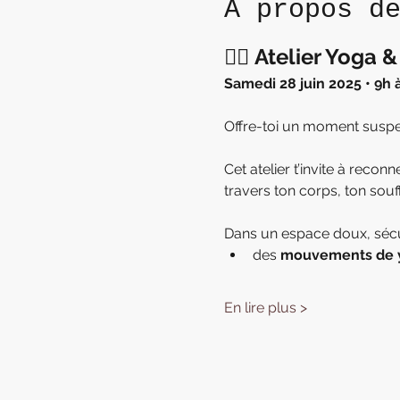
À propos d
🧘‍♀️ 
Atelier Yoga &
Samedi 28 juin 2025 • 9h à
Offre-toi un moment suspend
Cet atelier t’invite à recon
travers ton corps, ton souf
Dans un espace doux, sécu
des 
mouvements de 
En lire plus >