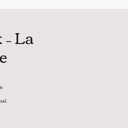
x – La
le
un
nal.