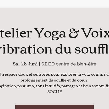
 Atelier Yoga & Voi
ibration du souff
Sa., 28. Juni
  |  
S.E.E.D centre de bien-être
n espace doux et sensoriel pour explorer ta voix comme 
prolongement du souffle et du cœur.
piration, postures, sons intuitifs, partages et bain sonore fi
50CHF