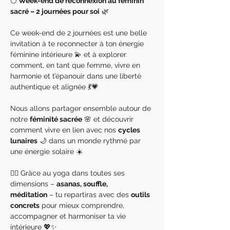
🌕 
Week-end de reconnexion au féminin 
sacré – 2 journées pour soi
 🌿
Ce week-end de 2 journées est une belle 
invitation à te reconnecter à ton énergie 
féminine intérieure 💫 et à explorer 
comment, en tant que femme, vivre en 
harmonie et t’épanouir dans une liberté 
authentique et alignée 💃💗
Nous allons partager ensemble autour de 
notre 
féminité sacrée
 🌸 et découvrir 
comment vivre en lien avec nos 
cycles 
lunaires
 🌙 dans un monde rythmé par 
une énergie solaire ☀️
🧘‍♀️ Grâce au yoga dans toutes ses 
dimensions – 
asanas, souffle, 
méditation
 – tu repartiras avec des 
outils 
concrets
 pour mieux comprendre, 
accompagner et harmoniser ta vie 
intérieure 💖✨