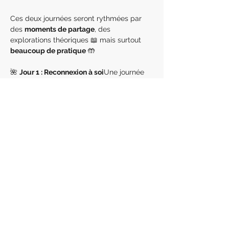
Ces deux journées seront rythmées par 
des 
moments de partage
, des 
explorations théoriques 📖 mais surtout 
beaucoup de pratique
 🤲
🌺 
Jour 1 : Reconnexion à soi
Une journée 
dédiée à la rencontre avec toi-même, à 
travers des 
techniques ancestrales de 
respiration en mouvement
 🌬️🌀Objectif : 
libérer le…
En lire plus >
Partager cet événement