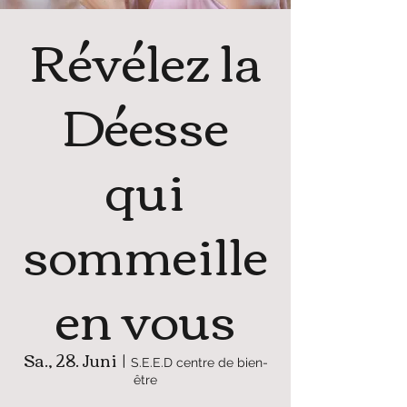
Révélez la
Déesse
qui
sommeille
en vous
Sa., 28. Juni
  |  
S.E.E.D centre de bien-
être