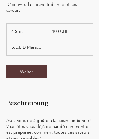
Découvrez la cuisine Indienne et ses
saveurs.
100
Schweizer
4 Std.
4
100 CHF
Franken
S
t
S.E.E.D Maracon
d
.
Weiter
Beschreibung
Avez-vous déjà goûté à la cuisine indienne?
Vous êtes-vous déjà demandé comment elle
est préparée, comment toutes ces saveurs
étaient possibles?