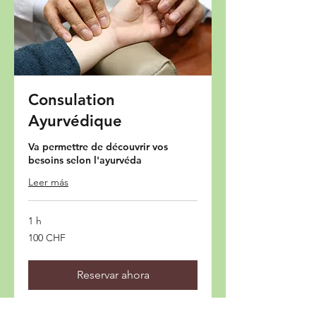
Consulation
Ayurvédique
Va permettre de découvrir vos
besoins selon l'ayurvéda
Leer más
1 h
100
100 CHF
francos
suizos
Reservar ahora