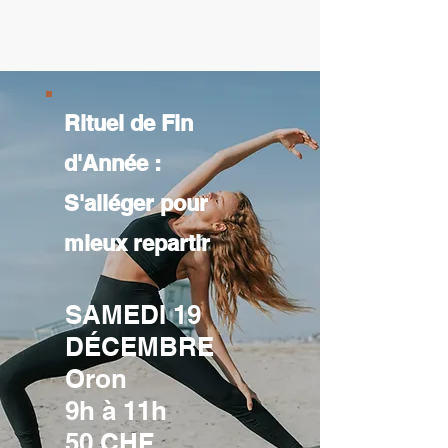
Rituel de Fin
d'Année :
S'alléger pour
mieux repartir
SAMEDI 19
DÉCEMBRE
Oron
9h à 11h
50 CHF