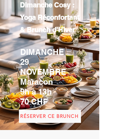
Dimanche Cosy :
Yoga Réconfortant
& Brunch d’Hiver
DIMANCHE
29
NOVEMBRE
Maracon
9h à 13h
70 CHF
RÉSERVER CE BRUNCH