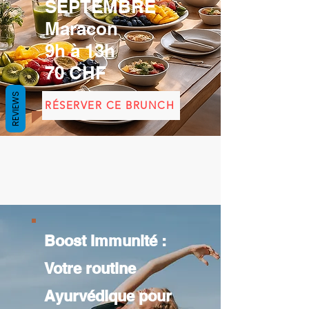
SEPTEMBRE
Maracon
9h à 13h
70 CHF
REVIEWS
RÉSERVER CE BRUNCH
Boost Immunité :
Votre routine
Ayurvédique pour