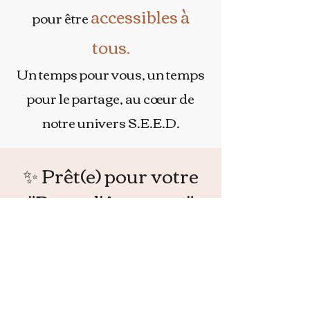
accessibles à
pour être
tous.
Un temps pour vous, un temps
pour le partage, au cœur de
notre univers S.E.E.D.
✨ Prêt(e) pour votre
"Reset d'Automne"
L'automne arrive à grands pas, et c'est
le moment idéal pour s'offrir une
pause profonde avant l'hiver. Nous
avons imaginé une journée unique,
une immersion totale pour harmoniser