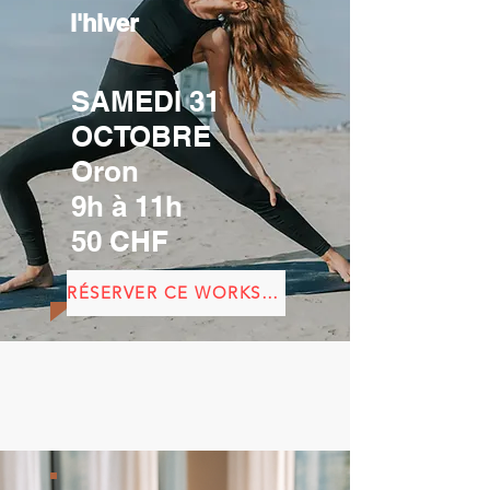
l'hiver
SAMEDI 31
OCTOBRE
Oron
9h à 11h
50 CHF
RÉSERVER CE WORKSHOP