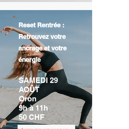
Reset Rentrée :
Retrouvez votre
ancrage et votre
énergie
SAMEDI 29
AOÛT
Oron
9h à 11h
50 CHF