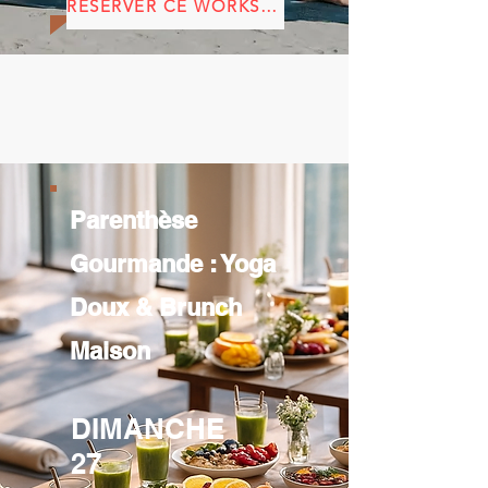
RÉSERVER CE WORKSHOP
Parenthèse
Gourmande : Yoga
Doux & Brunch
Maison
DIMANCHE
27