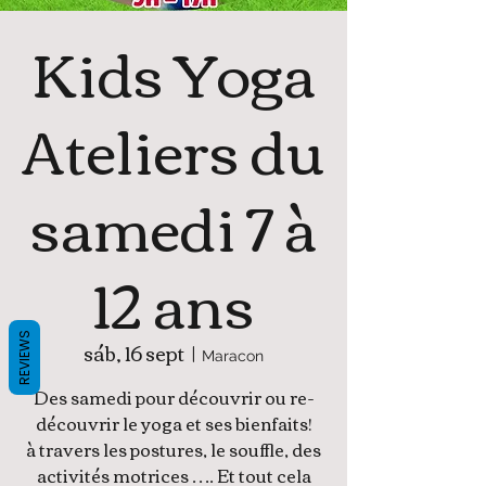
Kids Yoga
Ateliers du
samedi 7 à
12 ans
REVIEWS
sáb, 16 sept
  |  
Maracon
Des samedi pour découvrir ou re-
découvrir le yoga et ses bienfaits!
à travers les postures, le souffle, des
activités motrices …. Et tout cela