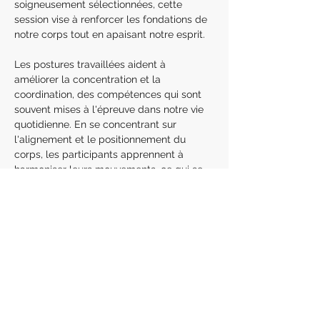
soigneusement sélectionnées, cette 
session vise à renforcer les fondations de 
notre corps tout en apaisant notre esprit.
Les postures travaillées aident à 
améliorer la concentration et la 
coordination, des compétences qui sont 
souvent mises à l'épreuve dans notre vie 
quotidienne. En se concentrant sur 
l'alignement et le positionnement du 
corps, les participants apprennent à 
harmoniser leurs mouvements, ce qui se 
traduit par une meilleure coordination.
 Cette amélioration de la coordination est 
particulièrement bénéfique dans des 
activités quotidienne…
En lire plus >