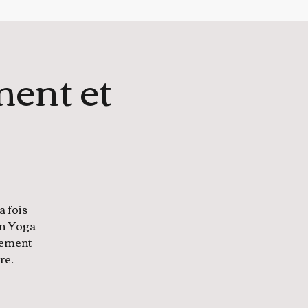
ent et
a fois
un Yoga
lement
re.