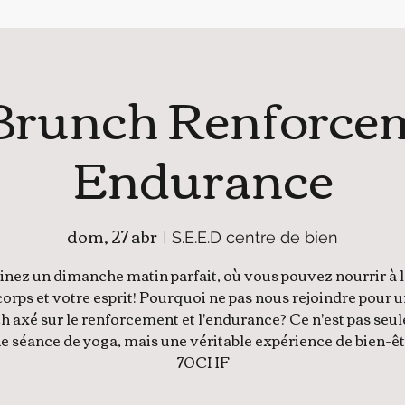
Brunch Renforcem
Endurance
dom, 27 abr
  |  
S.E.E.D centre de bien
nez un dimanche matin parfait, où vous pouvez nourrir à l
corps et votre esprit! Pourquoi ne pas nous rejoindre pour 
h axé sur le renforcement et l'endurance? Ce n'est pas seu
e séance de yoga, mais une véritable expérience de bien-êt
70CHF