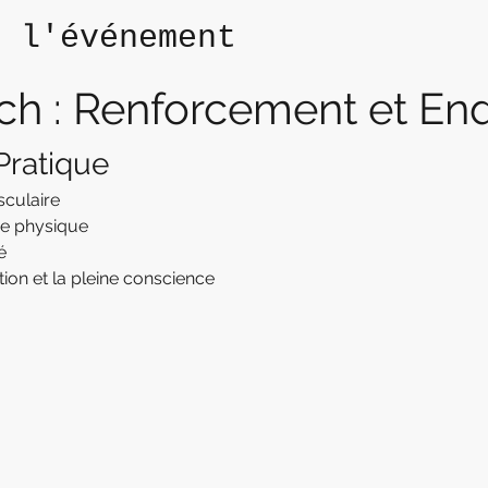
e l'événement
ch : Renforcement et En
 Pratique
sculaire
e physique
é
tion et la pleine conscience