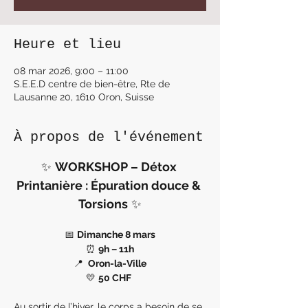
Heure et lieu
08 mar 2026, 9:00 – 11:00
S.E.E.D centre de bien-être, Rte de
Lausanne 20, 1610 Oron, Suisse
À propos de l'événement
✨ 
WORKSHOP – Détox 
Printanière : Épuration douce & 
Torsions
 ✨
📅 
Dimanche 8 mars
⏰ 
9h – 11h
📍 
 Oron-la-Ville
💛 
50 CHF
Au sortir de l’hiver, le corps a besoin de se 