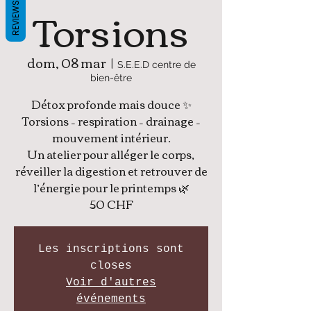
Torsions
REVIEWS
dom, 08 mar
  |  
S.E.E.D centre de
bien-être
Détox profonde mais douce ✨
Torsions – respiration – drainage –
mouvement intérieur.
Un atelier pour alléger le corps,
réveiller la digestion et retrouver de
l’énergie pour le printemps 🌿
50 CHF
Les inscriptions sont
closes
Voir d'autres
événements