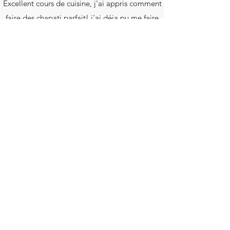
Excellent cours de cuisine, j'ai appris comment
faire des chapati parfait! j'ai déja pu me faire
un repas ayurvédic . Merci encor mille fois et
en passant c'étais le meilleur repas indien!
Iker
Des Questions?
Les réponses sont peut-être ici!
Contact
Nom
E-mail