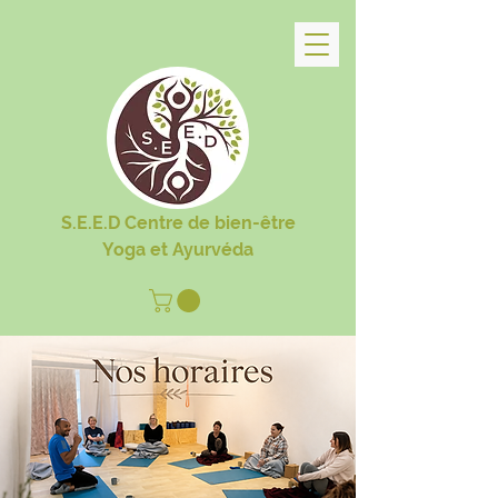
S.E.E.D Centre de bien-être
Yoga et Ayurvéda