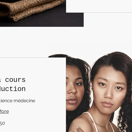
a cours
duction
cience médecine
More
50