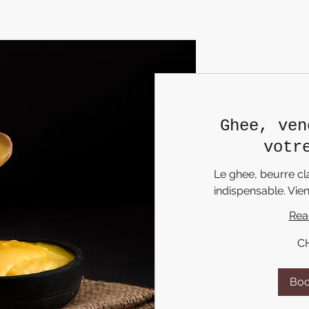
Ghee, ven
votr
Le ghee, beurre cla
indispensable. Vien
Rea
60
C
Swiss
francs
Bo