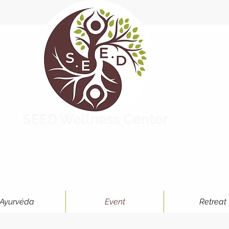
SEED Wellness Center
Ayurvéda
Event
Retreat