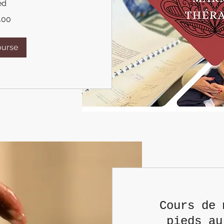
ed
400
ourse
Cours de 
pieds au