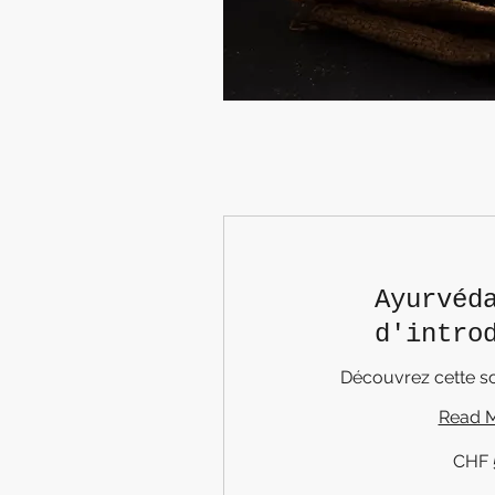
Ayurvéd
d'intro
Découvrez cette s
Read 
50
CHF 
Swiss
francs