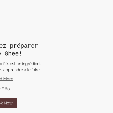
ez préparer
e Ghee!
rifié, est un ingrédient
s apprendre à le faire!
d More
HF 60
ok Now