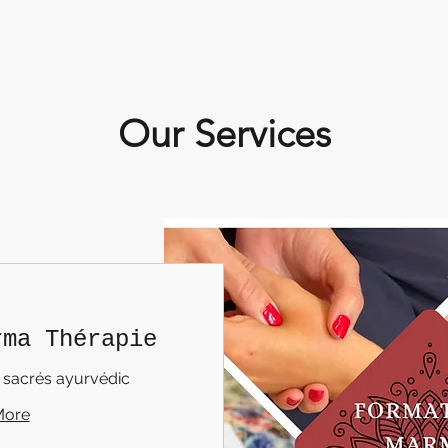
Our Services
rma Thérapie
 sacrés ayurvédic
More