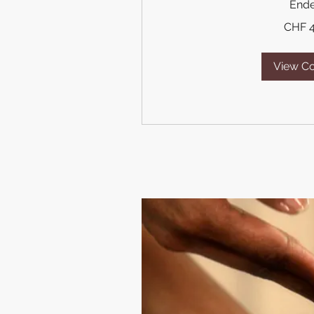
End
400
CHF 
Swiss
francs
View C