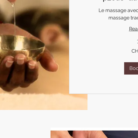
Le massage avec 
massage tradi
Rea
200
CH
Swiss
francs
Bo