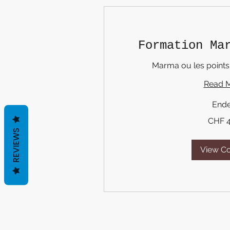
Formation Ma
Marma ou les points
Read 
End
400
CHF 
Swiss
francs
REVIEWS
View C