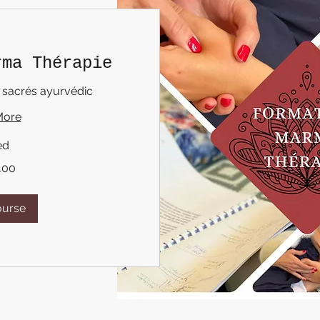
rma Thérapie
 sacrés ayurvédic
More
ed
400
ourse