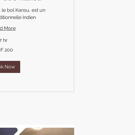
le bol Kansu, est un
tionnelle Indien
d More
7 hr
F 200
ok Now