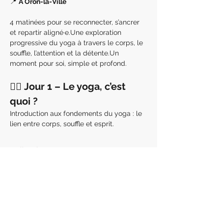
📍 
À Oron-la-Ville
4 matinées pour se reconnecter, s’ancrer 
et repartir aligné·e.Une exploration 
progressive du yoga à travers le corps, le 
souffle, l’attention et la détente.Un 
moment pour soi, simple et profond.
🧘‍♀️ 
Jour 1 – Le yoga, c’est 
quoi ?
Introduction aux fondements du yoga : le 
lien entre corps, souffle et esprit.
En lire plus >
Partager cet événement