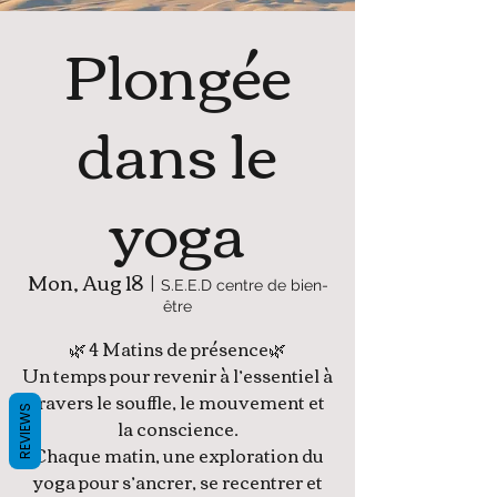
Plongée
dans le
yoga
Mon, Aug 18
  |  
S.E.E.D centre de bien-
être
🌿 4 Matins de présence🌿
Un temps pour revenir à l’essentiel à
travers le souffle, le mouvement et
REVIEWS
la conscience.
Chaque matin, une exploration du
yoga pour s’ancrer, se recentrer et