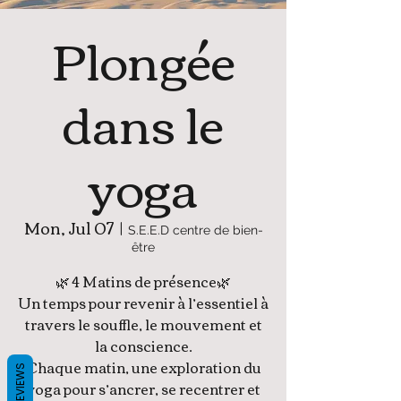
Plongée
dans le
yoga
Mon, Jul 07
  |  
S.E.E.D centre de bien-
être
🌿 4 Matins de présence🌿
Un temps pour revenir à l’essentiel à
travers le souffle, le mouvement et
la conscience.
Chaque matin, une exploration du
REVIEWS
yoga pour s’ancrer, se recentrer et