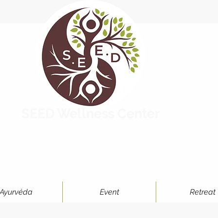
SEED Wellness Center
Ayurvéda
Event
Retreat