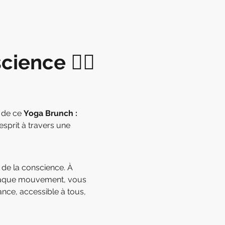
science
 🧘‍♀️
 de ce 
Yoga Brunch : 
esprit à travers une 
de la conscience. À 
 chaque mouvement, vous 
nce, accessible à tous, 