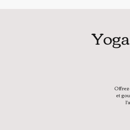
Yoga
Offrez
et go
l'