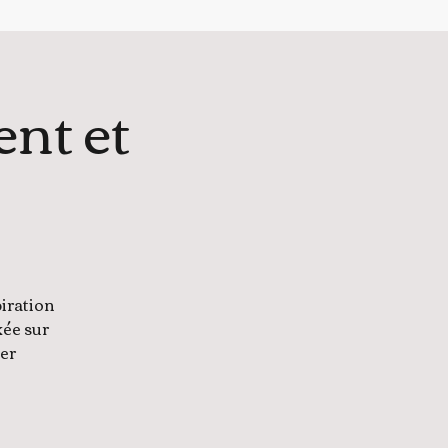
nt et
iration
ée sur
ser