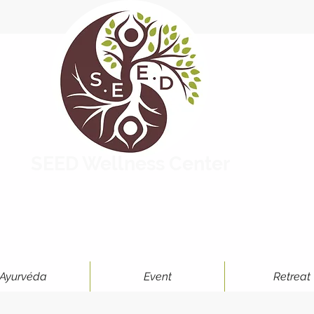
SEED Wellness Center
Ayurvéda
Event
Retreat