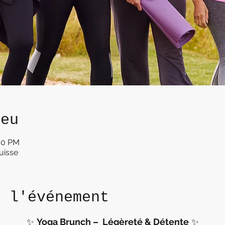
ieu
:00 PM
uisse
e l'événement
✨ 
Yoga Brunch – 
Légèreté & Détente
 ✨