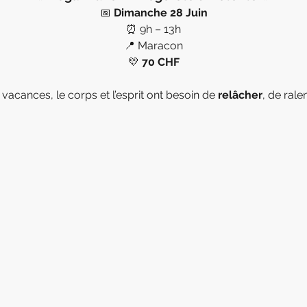
📅 
Dimanche 28 Juin
⏰ 9h – 13h
📍 Maracon
💛 
70 CHF
 vacances, le corps et l’esprit ont besoin de 
relâcher
, de ralen