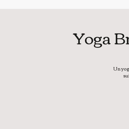
Yoga Br
Un yoga
su