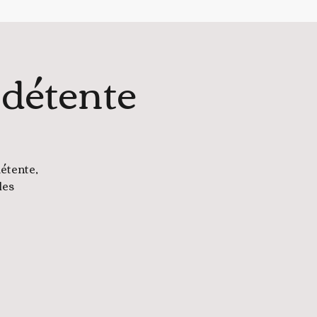
 détente
détente,
les