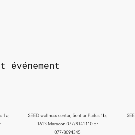
et événement
s 1b,
SEED wellness center, Sentier Pailus 1b,
SEED
r
1613 Maracon 077/8141110 or
077/8094345